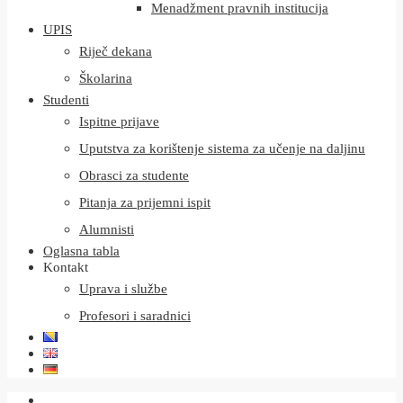
Menadžment pravnih institucija
UPIS
Riječ dekana
Školarina
Studenti
Ispitne prijave
Uputstva za korištenje sistema za učenje na daljinu
Obrasci za studente
Pitanja za prijemni ispit
Alumnisti
Oglasna tabla
Kontakt
Uprava i službe
Profesori i saradnici