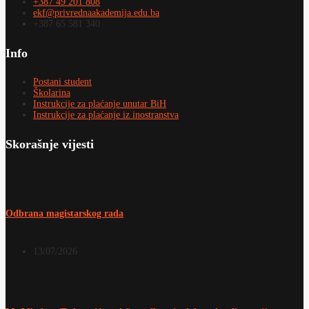
+387 49 201 808
ekf@privrednaakademija.edu.ba
+387 65 581 340
Info
Postani student
Školarina
Instrukcije za plaćanje unutar BiH
Instrukcije za plaćanje iz inostranstva
Skorašnje vijesti
Odbrana magistarskog rada
13/07/2026