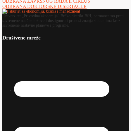
ODBRANA ZAVRŠNOG RADA II CIKLUS
ODBRANA DOKTORSKE DISERTACIJE
Univerzitet „Privredna akademija“ Brčko distrikt BiH, permanentno prati
savremene naučne tokove i dostignuća i prenosi znanja studentima kroz
savremene nastavne planove i programe.
Društvene mreže