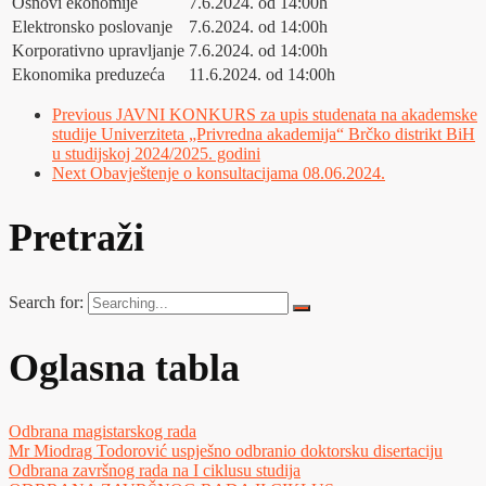
Osnovi ekonomije
7.6.2024. od 14:00h
Elektronsko poslovanje
7.6.2024. od 14:00h
Korporativno upravljanje
7.6.2024. od 14:00h
Ekonomika preduzeća
11.6.2024. od 14:00h
Previous
JAVNI KONKURS za upis studenata na akademske
studije Univerziteta „Privredna akademija“ Brčko distrikt BiH
u studijskoj 2024/2025. godini
Next
Obavještenje o konsultacijama 08.06.2024.
Pretraži
Search for:
Oglasna tabla
Odbrana magistarskog rada
Mr Miodrag Todorović uspješno odbranio doktorsku disertaciju
Odbrana završnog rada na I ciklusu studija