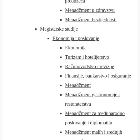
preduzeća
Menadžment u zdravstvu
Menadžment bezbjednosti
Magistarske studije
Ekonomija i poslovanje
Ekonomija
Turizam i hotelijerstvo
Računovodstvo i revizije
Finansije, bankarstvo i osiguranje
Menadžment
Menadžment gastronomije i
restoraterstva
Menadžment za međunarodno
poslovanje i diplomatiju
Menadžment malih i srednjih