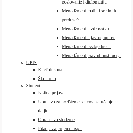
poslovanje i diplomatiju
Menadžment malih i srednjih
preduzeća
Menadžment u zdravstvu
Menadžment u javnoj upravi
Menadžment bezbjednosti
Menadžment pravnih institucija
UPIS
Riječ dekana
Školarina
Studenti
Ispitne prijave
Uputstva za korištenje sistema za učenje na
daljinu
Obrasci za studente
Pitanja za prijemni ispit