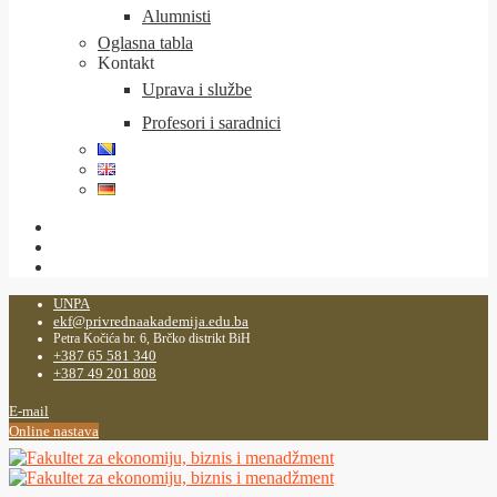
Alumnisti
Oglasna tabla
Kontakt
Uprava i službe
Profesori i saradnici
UNPA
ekf@privrednaakademija.edu.ba
Petra Kočića br. 6, Brčko distrikt BiH
+387 65 581 340
+387 49 201 808
E-mail
Online nastava