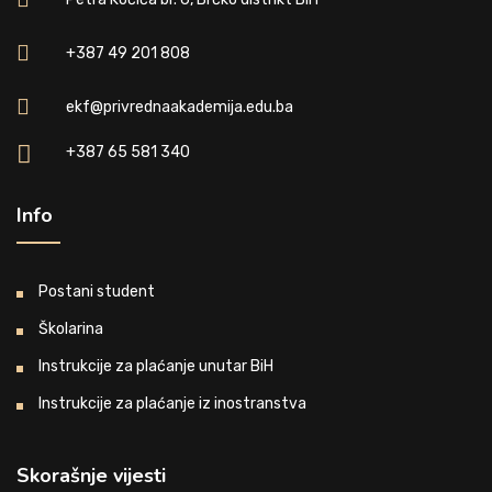
+387 49 201 808
ekf@privrednaakademija.edu.ba
+387 65 581 340
Info
Postani student
Školarina
Instrukcije za plaćanje unutar BiH
Instrukcije za plaćanje iz inostranstva
Skorašnje vijesti