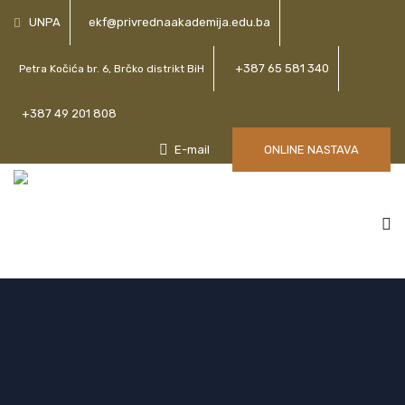
UNPA
ekf@privrednaakademija.edu.ba
+387 65 581 340
Petra Kočića br. 6, Brčko distrikt BiH
+387 49 201 808
E-mail
ONLINE NASTAVA