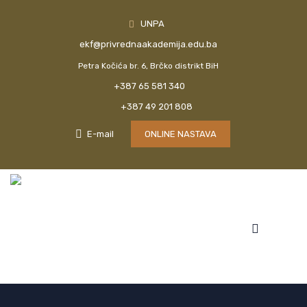
UNPA
ekf@privrednaakademija.edu.ba
Petra Kočića br. 6, Brčko distrikt BiH
+387 65 581 340
+387 49 201 808
E-mail
ONLINE NASTAVA