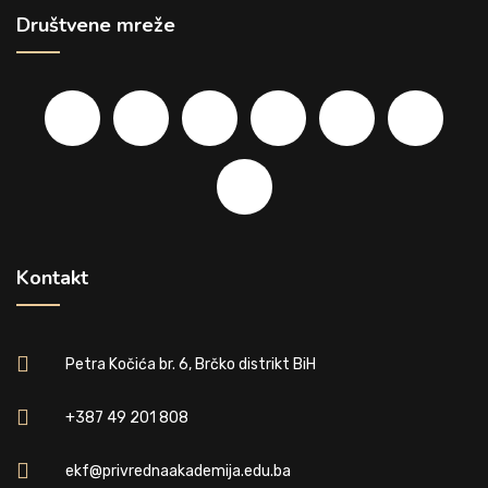
Društvene mreže
Kontakt
Petra Kočića br. 6, Brčko distrikt BiH
+387 49 201 808
ekf@privrednaakademija.edu.ba