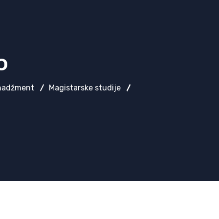
o
enadžment
Magistarske studije