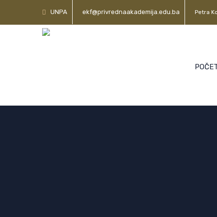
UNPA
ekf@privrednaakademija.edu.ba
Petra Ko
POČE