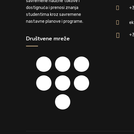
savremene naučne tokove i
dostignuća i prenosi znanja
+3
studentima kroz savremene
nastavne planove i programe.
ek
+3
Društvene mreže