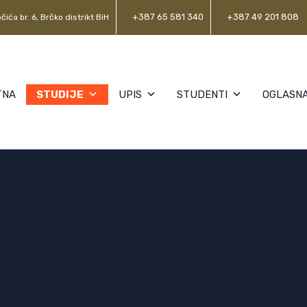
+387 65 581 340
+387 49 201 808
čića br. 6, Brčko distrikt BiH
TNA
STUDIJE
UPIS
STUDENTI
OGLASNA