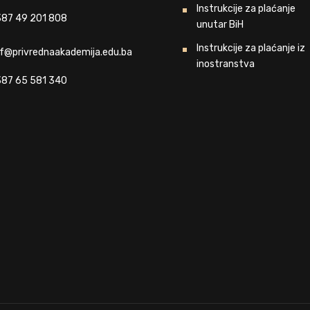
Instrukcije za plaćanje
87 49 201 808
unutar BiH
Instrukcije za plaćanje iz
f@privrednaakademija.edu.ba
inostranstva
87 65 581 340