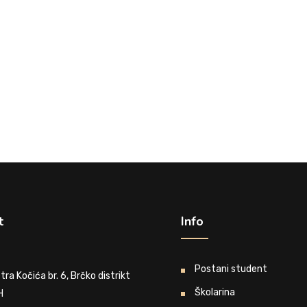
t
Info
Postani student
tra Kočića br. 6, Brčko distrikt
Školarina
H