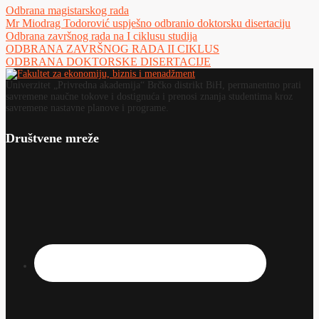
Odbrana magistarskog rada
Mr Miodrag Todorović uspješno odbranio doktorsku disertaciju
Odbrana završnog rada na I ciklusu studija
ODBRANA ZAVRŠNOG RADA II CIKLUS
ODBRANA DOKTORSKE DISERTACIJE
Univerzitet „Privredna akademija“ Brčko distrikt BiH, permanentno prati
savremene naučne tokove i dostignuća i prenosi znanja studentima kroz
savremene nastavne planove i programe.
Društvene mreže