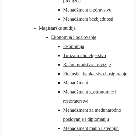
preduzeća
Menadžment u zdravstvu
Menadžment bezbjednosti
Magistarske studije
Ekonomija i poslovanje
Ekonomija
Turizam i hotelijerstvo
Računovodstvo i revizije
Finansije, bankarstvo i osiguranje
Menadžment
Menadžment gastronomije i
restoraterstva
Menadžment za međunarodno
poslovanje i diplomatiju
Menadžment malih i srednjih