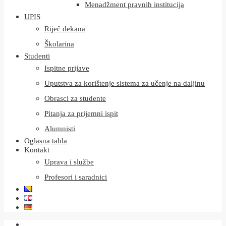
Menadžment pravnih institucija
UPIS
Riječ dekana
Školarina
Studenti
Ispitne prijave
Uputstva za korištenje sistema za učenje na daljinu
Obrasci za studente
Pitanja za prijemni ispit
Alumnisti
Oglasna tabla
Kontakt
Uprava i službe
Profesori i saradnici