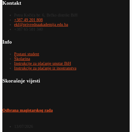
Kontakt
Petra Kočića br. 6, Brčko distrikt BiH
+387 49 201 808
ekf@privrednaakademija.edu.ba
+387 65 581 340
Info
Postani student
Školarina
Instrukcije za plaćanje unutar BiH
Instrukcije za plaćanje iz inostranstva
Skorašnje vijesti
Odbrana magistarskog rada
13/07/2026