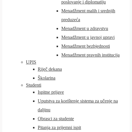
poslovanje i diplomatiju
Menadžment malih i srednjih
preduzeća
Menadžment u zdravstvu
Menadžment u javnoj upravi
Menadžment bezbjednosti
Menadžment pravnih institucija
UPIS
Riječ dekana
Školarina
Studenti
Ispitne prijave
Uputstva za korištenje sistema za učenje na
daljinu
Obrasci za studente
Pitanja za prijemni ispit