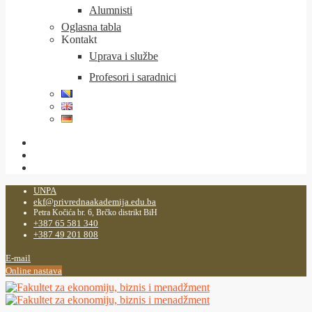
Alumnisti
Oglasna tabla
Kontakt
Uprava i službe
Profesori i saradnici
UNPA
ekf@privrednaakademija.edu.ba
Petra Kočića br. 6, Brčko distrikt BiH
+387 65 581 340
+387 49 201 808
E-mail
Online nastava