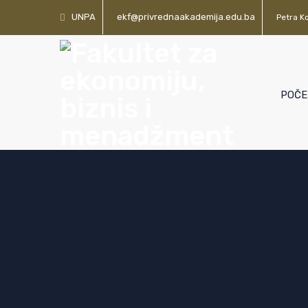
UNPA
ekf@privrednaakademija.edu.ba
Petra Ko
POČE