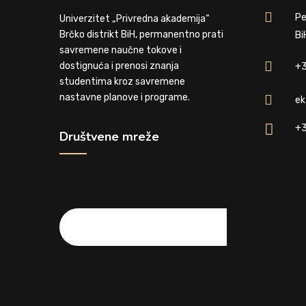
Pe
Univerzitet „Privredna akademija“
Brčko distrikt BiH, permanentno prati
Bi
savremene naučne tokove i
dostignuća i prenosi znanja
+3
studentima kroz savremene
nastavne planove i programe.
ek
+3
Društvene mreže