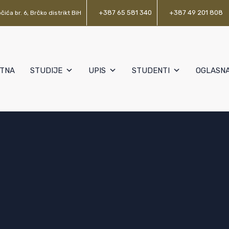
+387 65 581 340
+387 49 201 808
čića br. 6, Brčko distrikt BiH
TNA
STUDIJE
UPIS
STUDENTI
OGLASNA