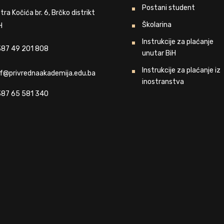
Postani student
tra Kočića br. 6, Brčko distrikt
Školarina
H
Instrukcije za plaćanje
87 49 201 808
unutar BiH
Instrukcije za plaćanje iz
f@privrednaakademija.edu.ba
inostranstva
87 65 581 340