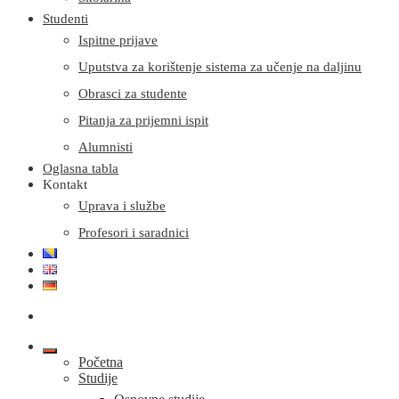
Studenti
Ispitne prijave
Uputstva za korištenje sistema za učenje na daljinu
Obrasci za studente
Pitanja za prijemni ispit
Alumnisti
Oglasna tabla
Kontakt
Uprava i službe
Profesori i saradnici
Početna
Studije