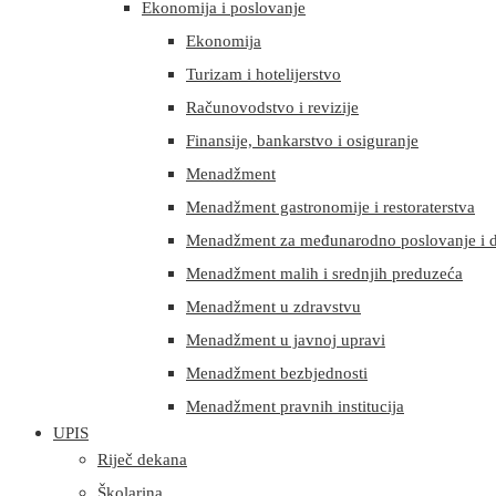
Ekonomija i poslovanje
Ekonomija
Turizam i hotelijerstvo
Računovodstvo i revizije
Finansije, bankarstvo i osiguranje
Menadžment
Menadžment gastronomije i restoraterstva
Menadžment za međunarodno poslovanje i d
Menadžment malih i srednjih preduzeća
Menadžment u zdravstvu
Menadžment u javnoj upravi
Menadžment bezbjednosti
Menadžment pravnih institucija
UPIS
Riječ dekana
Školarina