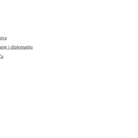
stva
je i diplomatiju
ća