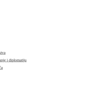
stva
je i diplomatiju
ća