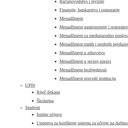
Računovodstvo i revizije
Finansije, bankarstvo i osiguranje
Menadžment
Menadžment gastronomije i restorater
Menadžment za međunarodno poslovan
Menadžment malih i srednjih preduze
Menadžment u zdravstvu
Menadžment u javnoj upravi
Menadžment bezbjednosti
Menadžment pravnih institucija
UPIS
Riječ dekana
Školarina
Studenti
Ispitne prijave
Uputstva za korištenje sistema za učenje na daljinu