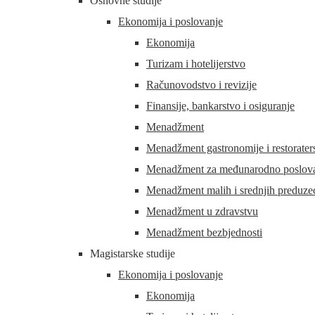
Osnovne studije
Ekonomija i poslovanje
Ekonomija
Turizam i hotelijerstvo
Računovodstvo i revizije
Finansije, bankarstvo i osiguranje
Menadžment
Menadžment gastronomije i restorater
Menadžment za međunarodno poslovan
Menadžment malih i srednjih preduze
Menadžment u zdravstvu
Menadžment bezbjednosti
Magistarske studije
Ekonomija i poslovanje
Ekonomija