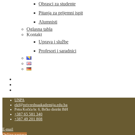
Obrasci za studente
Pitanja za prijemni ispit
Alumnisti
Oglasna tabla
Kontakt
Uprava i službe
Profesori i saradnici
UNPA
ekf@privrednaakademija.edu.ba
Petra Kočića br. 6, Brčko distrikt BiH
+387 65 581 340
+387 49 201 808
E-mail
Online nastava