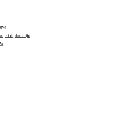
stva
je i diplomatiju
ća