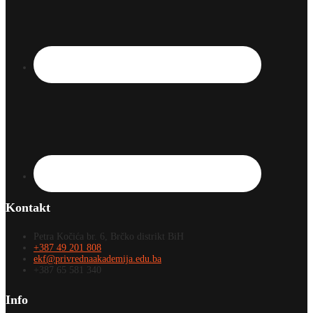
Kontakt
Petra Kočića br. 6, Brčko distrikt BiH
+387 49 201 808
ekf@privrednaakademija.edu.ba
+387 65 581 340
Info