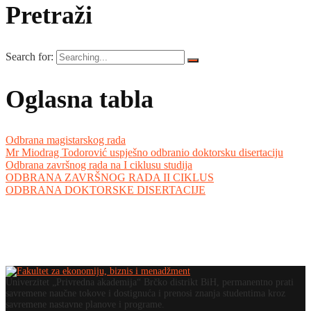
Pretraži
Search for:
Oglasna tabla
Odbrana magistarskog rada
Mr Miodrag Todorović uspješno odbranio doktorsku disertaciju
Odbrana završnog rada na I ciklusu studija
ODBRANA ZAVRŠNOG RADA II CIKLUS
ODBRANA DOKTORSKE DISERTACIJE
Univerzitet „Privredna akademija“ Brčko distrikt BiH, permanentno prati
savremene naučne tokove i dostignuća i prenosi znanja studentima kroz
savremene nastavne planove i programe.