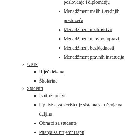
poslovanje i diplomatiju
Menadžment malih i srednjih
preduzeća
Menadžment u zdravstvu
Menadžment u javnoj upravi
Menadžment bezbjednosti
Menadžment pravnih institucija
UPIS
Riječ dekana
Školarina
Studenti
Ispitne prijave
Uputstva za korištenje sistema za učenje na
daljinu
Obrasci za studente
Pitanja za prijemni ispit