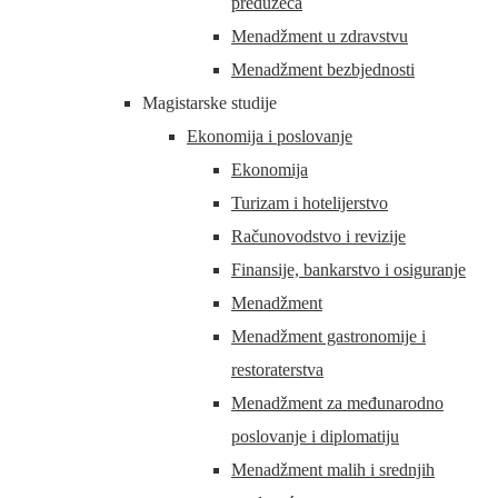
preduzeća
Menadžment u zdravstvu
Menadžment bezbjednosti
Magistarske studije
Ekonomija i poslovanje
Ekonomija
Turizam i hotelijerstvo
Računovodstvo i revizije
Finansije, bankarstvo i osiguranje
Menadžment
Menadžment gastronomije i
restoraterstva
Menadžment za međunarodno
poslovanje i diplomatiju
Menadžment malih i srednjih