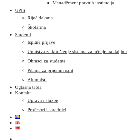
Menadžment pravnih institucija
UPIS
Riječ dekana
Školarina
Studenti
Ispitne prijave
Uputstva za korištenje sistema za učenje na daljinu
Obrasci za studente
Pitanja za prijemni ispit
Alumnisti
Oglasna tabla
Kontakt
Uprava i službe
Profesori i saradnici