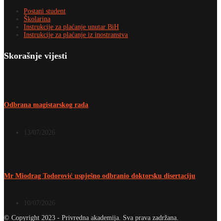
Postani student
Školarina
Instrukcije za plaćanje unutar BiH
Instrukcije za plaćanje iz inostranstva
Skorašnje vijesti
Odbrana magistarskog rada
13/07/2026
Mr Miodrag Todorović uspješno odbranio doktorsku disertaciju
10/07/2026
© Copyright 2023 - Privredna akademija. Sva prava zadržana.