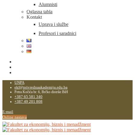
Alumnisti
Oglasna tabla
Kontakt
Uprava i službe
Profesori i saradnici
UNPA
ekf@privrednaakademija.edu.ba
Petra Kočića br. 6, Brčko distrikt BiH
+387 65 581 340
+387 49 201 808
E-mail
Online nastava