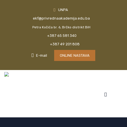
UNPA
ekf@privrednaakademija.edu.ba
Petra Kočića br. 6, Brčko distrikt BiH
+387 65 581 340
+387 49 201 808
E-mail
ONLINE NASTAVA