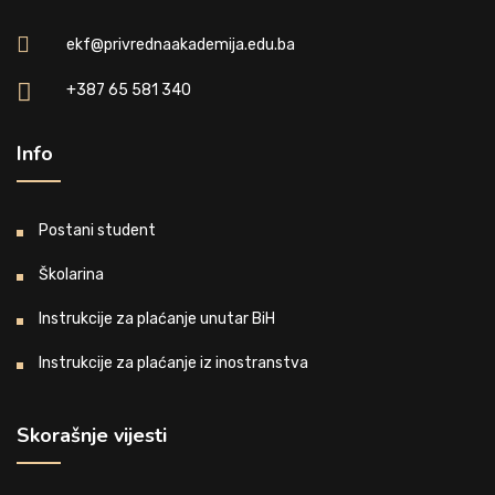
ekf@privrednaakademija.edu.ba
+387 65 581 340
Info
Postani student
Školarina
Instrukcije za plaćanje unutar BiH
Instrukcije za plaćanje iz inostranstva
Skorašnje vijesti