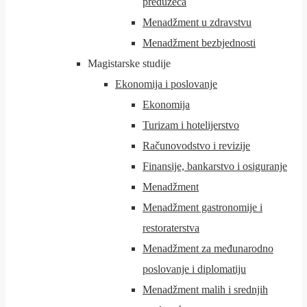
preduzeća
Menadžment u zdravstvu
Menadžment bezbjednosti
Magistarske studije
Ekonomija i poslovanje
Ekonomija
Turizam i hotelijerstvo
Računovodstvo i revizije
Finansije, bankarstvo i osiguranje
Menadžment
Menadžment gastronomije i
restoraterstva
Menadžment za međunarodno
poslovanje i diplomatiju
Menadžment malih i srednjih