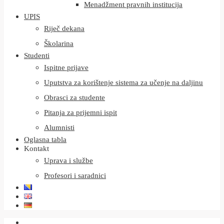
Menadžment pravnih institucija
UPIS
Riječ dekana
Školarina
Studenti
Ispitne prijave
Uputstva za korištenje sistema za učenje na daljinu
Obrasci za studente
Pitanja za prijemni ispit
Alumnisti
Oglasna tabla
Kontakt
Uprava i službe
Profesori i saradnici