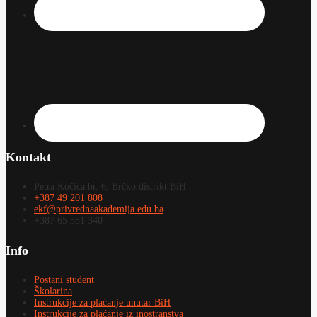
Kontakt
Petra Kočića br. 6, Brčko distrikt BiH
+387 49 201 808
ekf@privrednaakademija.edu.ba
+387 65 581 340
Info
Postani student
Školarina
Instrukcije za plaćanje unutar BiH
Instrukcije za plaćanje iz inostranstva