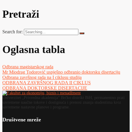
Pretraži
Search for:
Oglasna tabla
Odbrana magistarskog rada
Mr Miodrag Todorović uspješno odbranio doktorsku disertaciju
Odbrana završnog rada na I ciklusu studija
ODBRANA ZAVRŠNOG RADA II CIKLUS
ODBRANA DOKTORSKE DISERTACIJE
Univerzitet „Privredna akademija“ Brčko distrikt BiH, permanentno prati
savremene naučne tokove i dostignuća i prenosi znanja studentima kroz
savremene nastavne planove i programe.
Društvene mreže