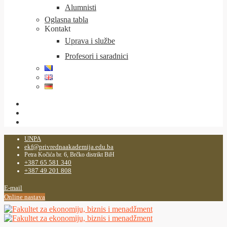
Alumnisti
Oglasna tabla
Kontakt
Uprava i službe
Profesori i saradnici
UNPA
ekf@privrednaakademija.edu.ba
Petra Kočića br. 6, Brčko distrikt BiH
+387 65 581 340
+387 49 201 808
E-mail
Online nastava