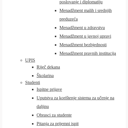
poslovanje i diplomatiju
Menadžment malih i srednjih
preduzeća
Menadžment u zdravstvu
Menadžment u javnoj upravi
Menadžment bezbjednosti
Menadžment pravnih institucija
UPIS
Riječ dekana
Školarina
Studenti
Ispitne prijave
Uputstva za korištenje sistema za učenje na
daljinu
Obrasci za studente
Pitanja za prijemni ispit