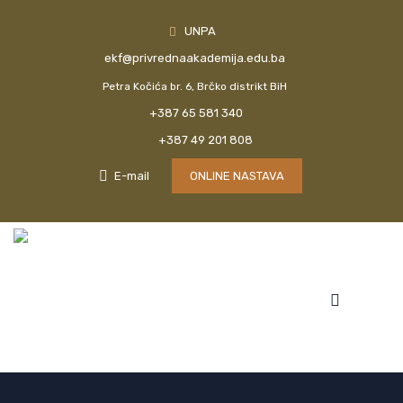
UNPA
ekf@privrednaakademija.edu.ba
Petra Kočića br. 6, Brčko distrikt BiH
+387 65 581 340
+387 49 201 808
E-mail
ONLINE NASTAVA