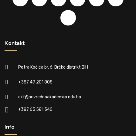
Kontakt
Petra Kočića br. 6, Brčko distrikt BiH
+387 49 201 808
ekf@privrednaakademija.edu.ba
+387 65 581 340
Info