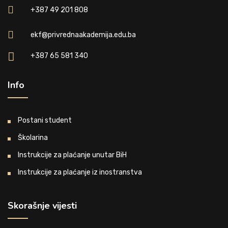
+387 49 201 808
ekf@privrednaakademija.edu.ba
+387 65 581 340
Info
Postani student
Školarina
Instrukcije za plaćanje unutar BiH
Instrukcije za plaćanje iz inostranstva
Skorašnje vijesti