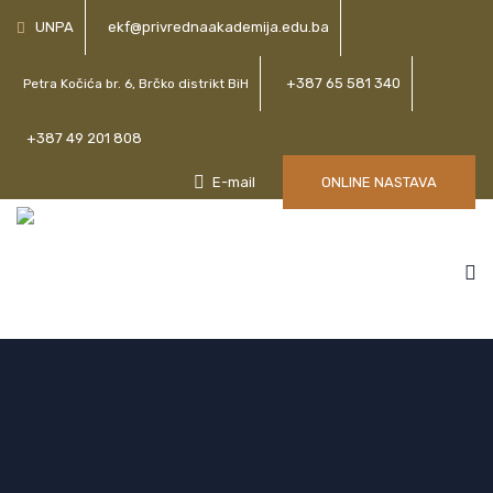
UNPA
ekf@privrednaakademija.edu.ba
+387 65 581 340
Petra Kočića br. 6, Brčko distrikt BiH
+387 49 201 808
E-mail
ONLINE NASTAVA