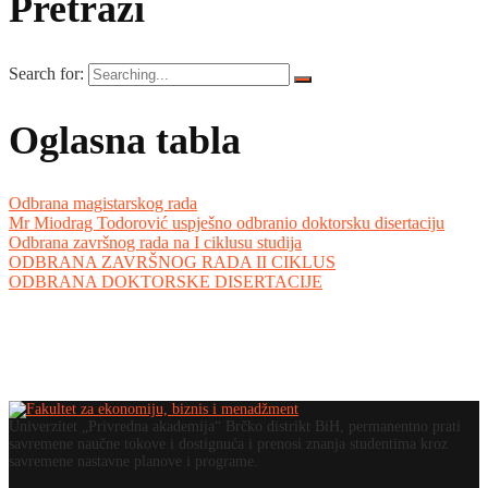
Pretraži
Search for:
Oglasna tabla
Odbrana magistarskog rada
Mr Miodrag Todorović uspješno odbranio doktorsku disertaciju
Odbrana završnog rada na I ciklusu studija
ODBRANA ZAVRŠNOG RADA II CIKLUS
ODBRANA DOKTORSKE DISERTACIJE
Univerzitet „Privredna akademija“ Brčko distrikt BiH, permanentno prati
savremene naučne tokove i dostignuća i prenosi znanja studentima kroz
savremene nastavne planove i programe.