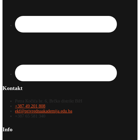
Kontakt
Petra Kočića br. 6, Brčko distrikt BiH
+387 49 201 808
ekf@privrednaakademija.edu.ba
+387 65 581 340
Info