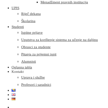
Menadžment pravnih institucija
UPIS
Riječ dekana
Školarina
Studenti
Ispitne prijave
Uputstva za korištenje sistema za učenje na daljinu
Obrasci za studente
Pitanja za prijemni ispit
Alumnisti
Oglasna tabla
Kontakt
Uprava i službe
Profesori i saradnici