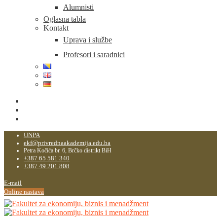
Alumnisti
Oglasna tabla
Kontakt
Uprava i službe
Profesori i saradnici
UNPA
ekf@privrednaakademija.edu.ba
Petra Kočića br. 6, Brčko distrikt BiH
+387 65 581 340
+387 49 201 808
E-mail
Online nastava