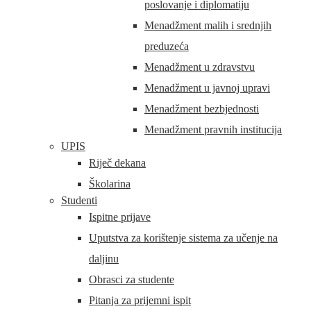
poslovanje i diplomatiju
Menadžment malih i srednjih
preduzeća
Menadžment u zdravstvu
Menadžment u javnoj upravi
Menadžment bezbjednosti
Menadžment pravnih institucija
UPIS
Riječ dekana
Školarina
Studenti
Ispitne prijave
Uputstva za korištenje sistema za učenje na
daljinu
Obrasci za studente
Pitanja za prijemni ispit