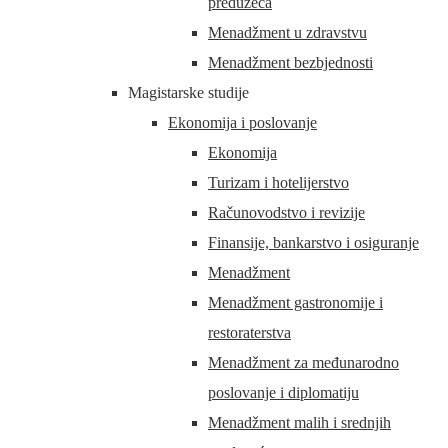
preduzeća
Menadžment u zdravstvu
Menadžment bezbjednosti
Magistarske studije
Ekonomija i poslovanje
Ekonomija
Turizam i hotelijerstvo
Računovodstvo i revizije
Finansije, bankarstvo i osiguranje
Menadžment
Menadžment gastronomije i
restoraterstva
Menadžment za međunarodno
poslovanje i diplomatiju
Menadžment malih i srednjih