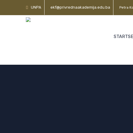
UNPA
ekf@privrednaakademija.edu.ba
Petra Ko
STARTSE