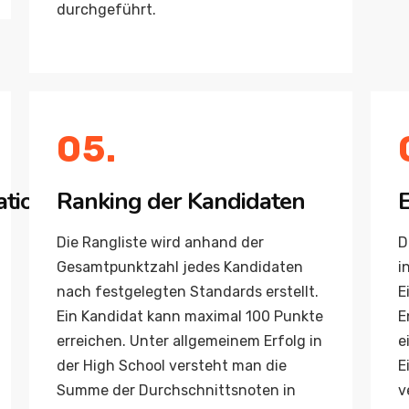
durchgeführt.
05.
ation
Ranking der Kandidaten
E
Die Rangliste wird anhand der
D
Gesamtpunktzahl jedes Kandidaten
i
nach festgelegten Standards erstellt.
E
Ein Kandidat kann maximal 100 Punkte
E
erreichen. Unter allgemeinem Erfolg in
e
der High School versteht man die
E
Summe der Durchschnittsnoten in
v