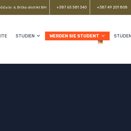
+387 65 581 340
+387 49 201 808
čića br. 6, Brčko distrikt BiH
ITE
STUDIEN
WERDEN SIE STUDENT
STUDE