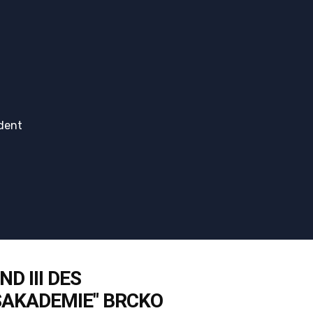
dent
D III DES
SAKADEMIE" BRCKO