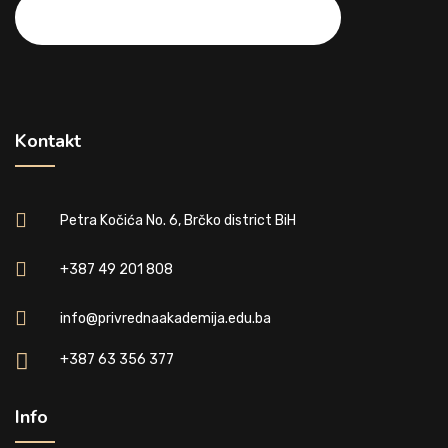
Kontakt
Petra Kočića No. 6, Brčko district BiH
+387 49 201 808
info@privrednaakademija.edu.ba
+387 63 356 377
Info