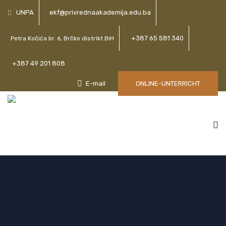
UNPA
ekf@privrednaakademija.edu.ba
+387 65 581 340
Petra Kočića br. 6, Brčko distrikt BiH
+387 49 201 808
E-mail
ONLINE-UNTERRICHT